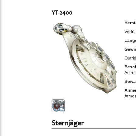
YT-2400
Herst
Verfü
Läng
Gewi
Outri
Besch
Astro
Bewa
Anme
Atmos
Sternjäger