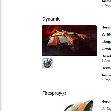
Anme
4 Pas
Dynamic
Herst
Verfü
Läng
Gewi
Besch
1 Astr
Bewa
Anme
6 Pas
Firespray-31
Herst
Verfüg