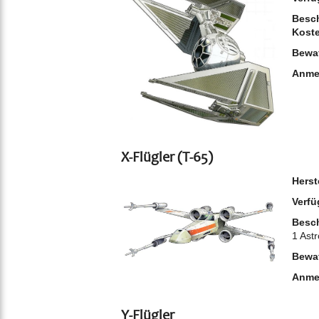
Besch
Kost
Bewa
Anme
X-Flügler (T-65)
Herst
Verfü
Besch
1 Ast
Bewa
Anme
Y-Flügler