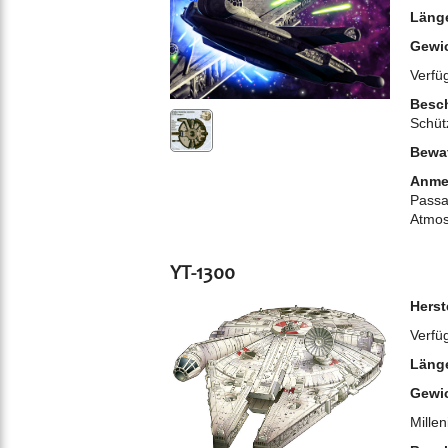
Läng
Gewi
Verfü
Besch
Schüt
Bewa
Anme
Passa
Atmos
YT-1300
Herst
Verfü
Läng
Gewi
Mille