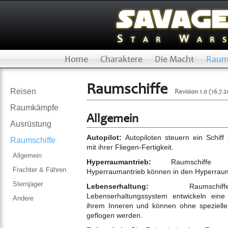
Savag
Star War
Home
Charaktere
Die Macht
Raum
Raumschiffe
Reisen
Revision 1.0 (16.7.2
Raumkämpfe
Allgemein
Ausrüstung
Autopilot:
Autopiloten steuern ein Schif
Raumschiffe
mit ihrer Fliegen-Fertigkeit.
Allgemein
Hyperraumantrieb:
Raumschiffe 
Frachter & Fähren
Hyperraumantrieb können in den Hyperraum
Sternjäger
Lebenserhaltung:
Raumschif
Lebenserhaltungssystem entwickeln eine
Andere
ihrem Inneren und können ohne spezielle Pilotenkleidung
geflogen werden.