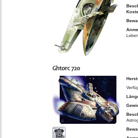
Besch
Kost
Bewa
Anme
Leben
Ghtorc 720
Herst
Verfü
Läng
Gewi
Besch
Astro
Bewa
Anme