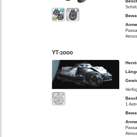
Besch
Schüt
Bewa
Anme
Passa
Atmos
YT-2000
Herst
Läng
Gewi
Verfü
Besch
1 Ast
Bewa
Anme
Passa
Atmos