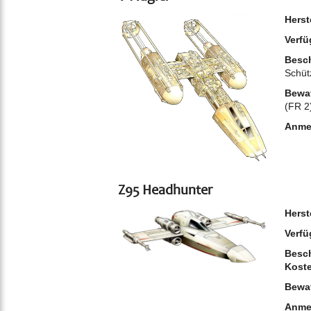
Herst
Verfü
Besch
Schüt
Bewa
(FR 2
Anme
Z95 Headhunter
Herst
Verfü
Besch
Kost
Bewa
Anme