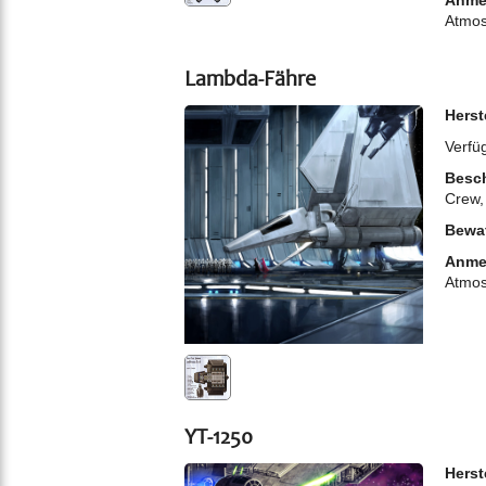
Atmos
Lambda-Fähre
Herst
Verfü
Besch
Crew
Bewa
Anme
Atmos
YT-1250
Herst